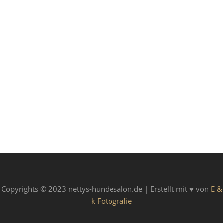
Email *
Website
Copyrights © 2023 nettys-hundesalon.de | Erstellt mit ♥ von
E &
k Fotografie