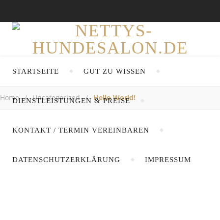
STARTSEITE
GUT ZU WISSEN
Home
/
Uncategorized
/
Hello World!
DIENSTLEISTUNGEN & PREISE
KONTAKT / TERMIN VEREINBAREN
UNCATEGORIZED
Suchen
Hello
Suchen
DATENSCHUTZERKLÄRUNG
IMPRESSUM
world!
Recent Posts
Netty
/ 11. Mai
2023
В Дубае растет спрос на элитный эскорт:
новые тенденции в сфере эскорт-услуг